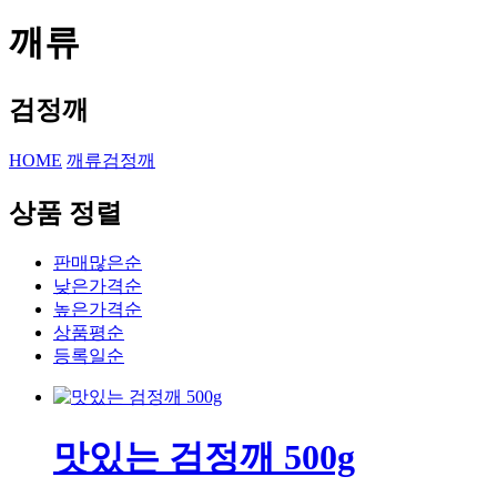
깨류
검정깨
HOME
깨류
검정깨
상품 정렬
판매많은순
낮은가격순
높은가격순
상품평순
등록일순
맛있는 검정깨 500g