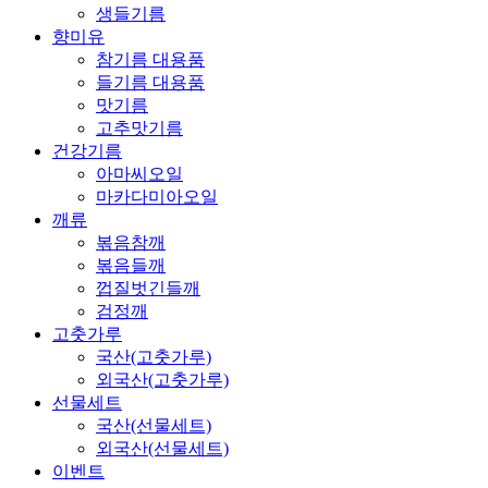
생들기름
향미유
참기름 대용품
들기름 대용품
맛기름
고추맛기름
건강기름
아마씨오일
마카다미아오일
깨류
볶음참깨
볶음들깨
껍질벗긴들깨
검정깨
고춧가루
국산(고춧가루)
외국산(고춧가루)
선물세트
국산(선물세트)
외국산(선물세트)
이벤트